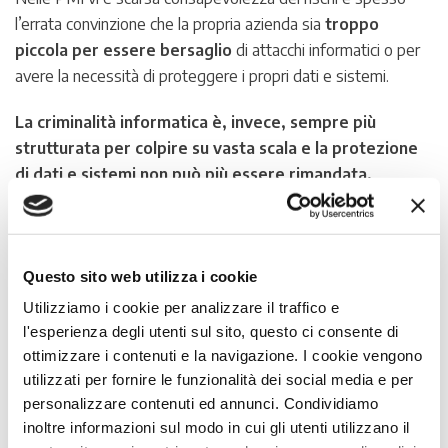
l’errata convinzione che la propria azienda sia
troppo
piccola per essere bersaglio
di attacchi informatici o per
avere la necessità di proteggere i propri dati e sistemi.
La criminalità informatica è, invece, sempre più
strutturata per colpire su vasta scala e la protezione
di dati e sistemi non può più essere rimandata,
soprattutto nell’ambito PMI che resta oggi
particolarmente vulnerabile.
Tuttavia, anche se gli investimenti in sicurezza informatica
Questo sito web utilizza i cookie
sono in crescita e il mercato offre oggi soluzioni dedicate
Utilizziamo i cookie per analizzare il traffico e
sempre più flessibili ed accessibili, spesso le aziende non
l'esperienza degli utenti sul sito, questo ci consente di
hanno le competenze per valutare gli strumenti di
ottimizzare i contenuti e la navigazione. I cookie vengono
cybersecurity più efficaci e adeguati alle proprie esigenze e
utilizzati per fornire le funzionalità dei social media e per
rimangono esposte ai rischi.
personalizzare contenuti ed annunci. Condividiamo
inoltre informazioni sul modo in cui gli utenti utilizzano il
Con il webinar affronteremo questi temi con specifica