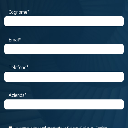
Cognome*
Email*
Telefono*
Azienda*
Ho preso visione ed accettato la
Privacy Policy
e i
Cookie