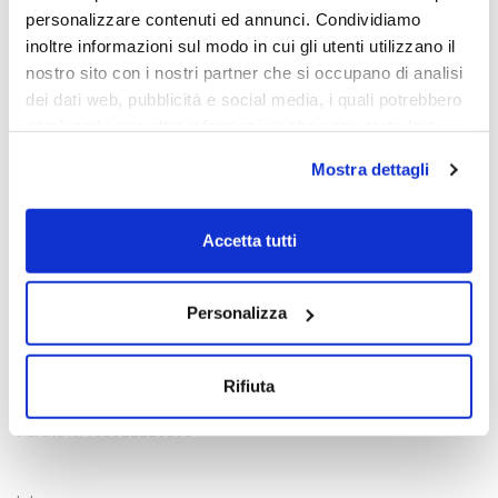
personalizzare contenuti ed annunci. Condividiamo
inoltre informazioni sul modo in cui gli utenti utilizzano il
nostro sito con i nostri partner che si occupano di analisi
dei dati web, pubblicità e social media, i quali potrebbero
combinarle con altre informazioni che sono state loro
fornite o che hanno raccolto dall'utilizzo dei loro servizi.
Mostra dettagli
Chiudendo il banner con la X oppure cliccando su Rifiuta
la navigazione proseguirà in assenza di cookie diversi da
quelli tecnici.
Accetta tutti
Scopri di più nella nostra
Informativa sulla privacy.
Contatti
Personalizza
Viale Venezia, 100 - 33100 Udine
T. +39 0432 163 8865
Rifiuta
E. info@intrusa.io
Partita IVA 03022220309