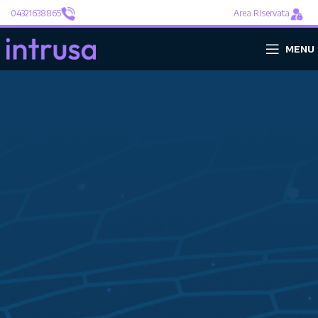
04321638865
Area Riservata
MENU