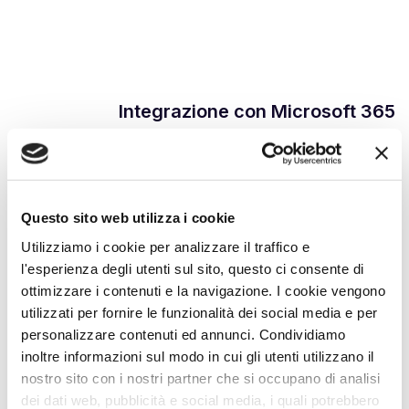
Integrazione con Microsoft 365
Gestisce in maniera omogenea i log dell’ecosistema Microsoft:
modifiche al tenant, log Entra ID e di accesso ai file su SharePoint e
OneDrive sono disponibili dalla stessa interfaccia semplice ed
immediata per una maggiore sicurezza delle strutture Cloud dei tuoi
Questo sito web utilizza i cookie
clienti.
Utilizziamo i cookie per analizzare il traffico e
l'esperienza degli utenti sul sito, questo ci consente di
ottimizzare i contenuti e la navigazione. I cookie vengono
utilizzati per fornire le funzionalità dei social media e per
personalizzare contenuti ed annunci. Condividiamo
inoltre informazioni sul modo in cui gli utenti utilizzano il
nostro sito con i nostri partner che si occupano di analisi
dei dati web, pubblicità e social media, i quali potrebbero