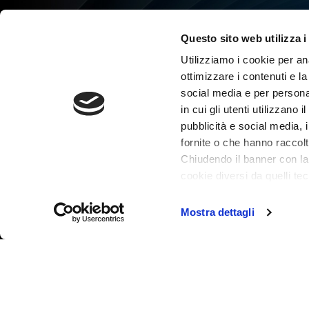
Questo sito web utilizza i
Utilizziamo i cookie per ana
ottimizzare i contenuti e la
User-friendly
social media e per persona
in cui gli utenti utilizzano 
pubblicità e social media, 
Bastano pochi clic per accedere a visualizzazioni
fornite o che hanno raccolto
chiare e coincise dei dati rilevanti e per ottenere
Chiudendo il banner con la
una panoramica completa dello stato di dati e
cookie diversi da quelli tec
sistemi, e delle potenziali vulnerabilità.
Scopri di più nella nostra
I
Mostra dettagli