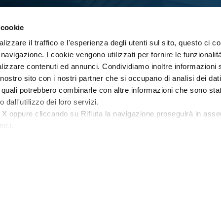
 cookie
lizzare il traffico e l'esperienza degli utenti sul sito, questo ci c
 navigazione. I cookie vengono utilizzati per fornire le funzionalit
Indispensabile
lizzare contenuti ed annunci. Condividiamo inoltre informazioni
il nostro sito con i nostri partner che si occupano di analisi dei dat
i quali potrebbero combinarle con altre informazioni che sono stat
Grazie al tracciamento delle attività in rete, la
 dall'utilizzo dei loro servizi.
dashboard supporta l’IT aziendale nella
 X oppure cliccando su Rifiuta la navigazione proseguirà in asse
gestione dei sistemi, nell’identificarne le
nici.
vulnerabilità e nel prevenire gli incidenti.
nformativa sulla privacy.