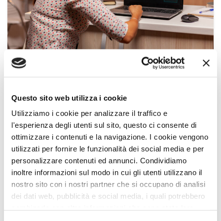
cybersecurity
,
Guida
02 Feb 2022
Questo sito web utilizza i cookie
Ransomware: cos’è e come
proteggere i propri dati
Utilizziamo i cookie per analizzare il traffico e
l'esperienza degli utenti sul sito, questo ci consente di
CONTINUE READING
ottimizzare i contenuti e la navigazione. I cookie vengono
utilizzati per fornire le funzionalità dei social media e per
personalizzare contenuti ed annunci. Condividiamo
inoltre informazioni sul modo in cui gli utenti utilizzano il
nostro sito con i nostri partner che si occupano di analisi
dei dati web, pubblicità e social media, i quali potrebbero
combinarle con altre informazioni che sono state loro
fornite o che hanno raccolto dall'utilizzo dei loro servizi.