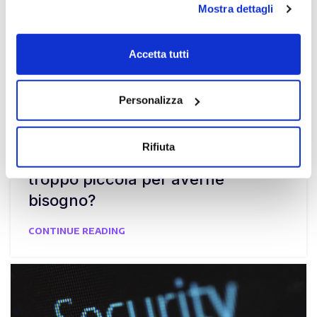
Mostra dettagli
Chiudendo il banner con la X oppure cliccando su Rifiuta
la navigazione proseguirà in assenza di cookie diversi da
quelli tecnici.
Accetta tutti
Scopri di più nella nostra
Informativa sulla privacy.
Personalizza
Guida
,
SIEM
24 Gen 2022
Rifiuta
SIEM: pensi che la tua azienda sia
troppo piccola per averne
bisogno?
CONTINUE READING