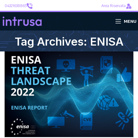
04321638865
Area Riservata
MENU
Tag Archives: ENISA