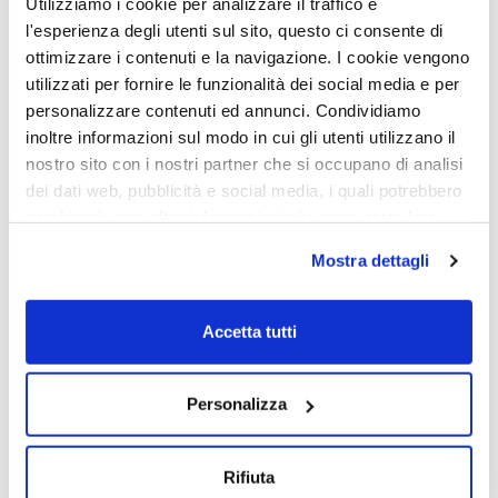
Utilizziamo i cookie per analizzare il traffico e
l'esperienza degli utenti sul sito, questo ci consente di
ottimizzare i contenuti e la navigazione. I cookie vengono
utilizzati per fornire le funzionalità dei social media e per
personalizzare contenuti ed annunci. Condividiamo
inoltre informazioni sul modo in cui gli utenti utilizzano il
nostro sito con i nostri partner che si occupano di analisi
dei dati web, pubblicità e social media, i quali potrebbero
cybersecurity
,
Guida
16 Dic 2021
combinarle con altre informazioni che sono state loro
Cybersecurity: 12 step per
fornite o che hanno raccolto dall'utilizzo dei loro servizi.
Mostra dettagli
Chiudendo il banner con la X oppure cliccando su Rifiuta
migliorare la sicurezza informatica
la navigazione proseguirà in assenza di cookie diversi da
delle PMI
quelli tecnici.
Accetta tutti
Scopri di più nella nostra
Informativa sulla privacy.
CONTINUE READING
Personalizza
Rifiuta