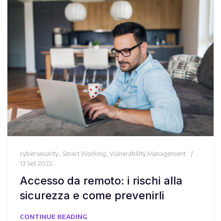
cybersecurity
,
Smart Working
,
Vulnerability Management
13 Set 2022
Accesso da remoto: i rischi alla
sicurezza e come prevenirli
CONTINUE READING