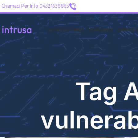
Chiamaci Per Info 04321638865
LA PIATTAFORMA
COMPLIANCE
DIVENTA 
Tag A
vulnerab