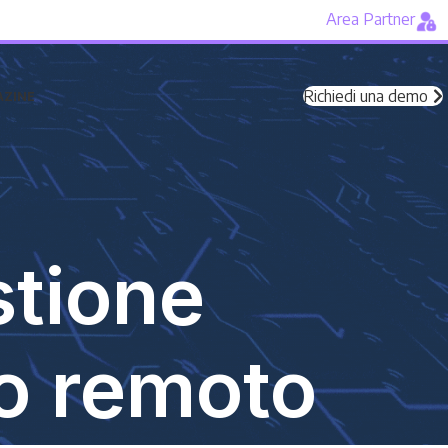
Area Partner
Richiedi una demo
ZINE
stione
so remoto