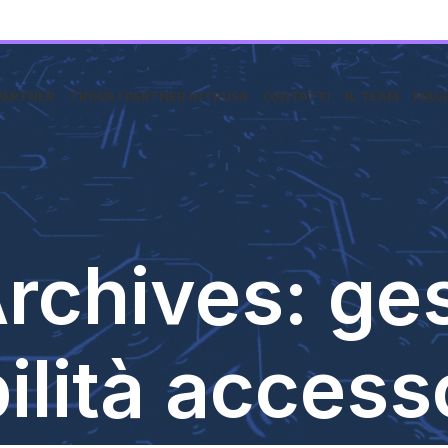
PARTNER
TROVA I PARTNER INTRUSA
CONTATTI
IL TEAM
MAGA
rchives: ge
ilità acces