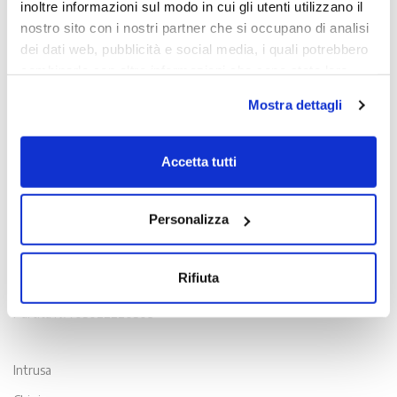
inoltre informazioni sul modo in cui gli utenti utilizzano il
nostro sito con i nostri partner che si occupano di analisi
dei dati web, pubblicità e social media, i quali potrebbero
combinarle con altre informazioni che sono state loro
fornite o che hanno raccolto dall'utilizzo dei loro servizi.
Mostra dettagli
Chiudendo il banner con la X oppure cliccando su Rifiuta
la navigazione proseguirà in assenza di cookie diversi da
quelli tecnici.
Accetta tutti
Scopri di più nella nostra
Informativa sulla privacy.
Contatti
Personalizza
Viale Venezia, 100 - 33100 Udine
T. +39 0432 163 8865
Rifiuta
E. info@intrusa.io
Partita IVA 03022220309
Intrusa