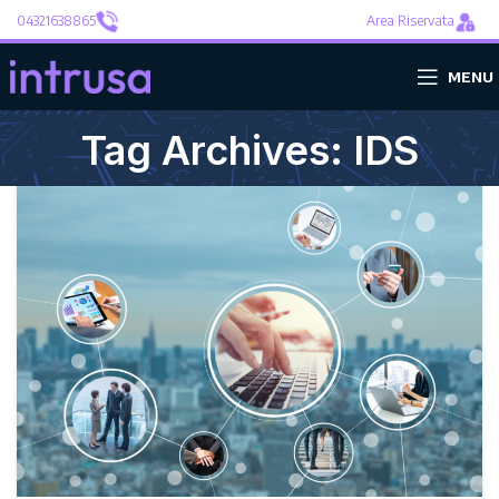
04321638865
Area Riservata
MENU
Tag Archives: IDS