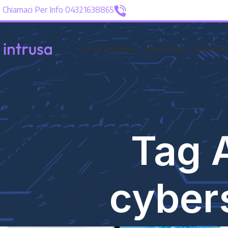
Chiamaci Per Info 04321638865
LA PIATTAFORMA
COMPLIANCE
DIVENTA 
Tag A
cybers