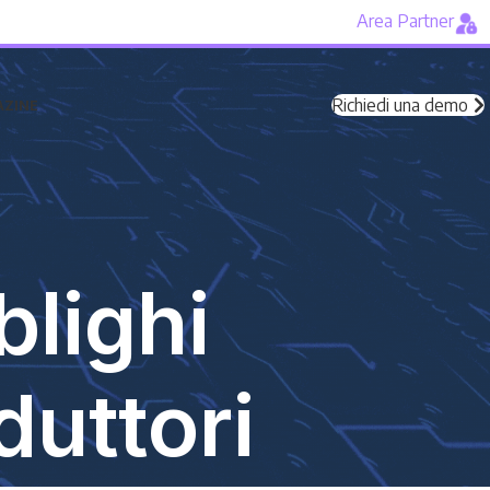
Area Partner
Richiedi una demo
ZINE
blighi
duttori