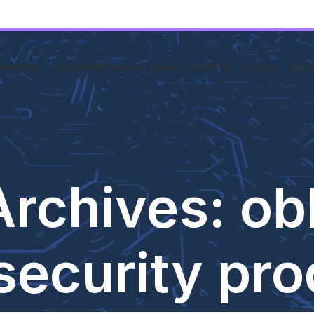
PARTNER
TROVA I PARTNER INTRUSA
CONTATTI
IL TEAM
MAGA
rchives: ob
ecurity pro