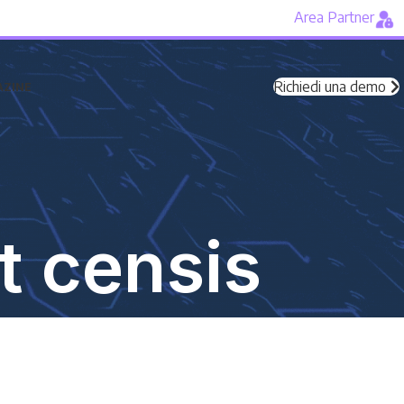
Area Partner
Richiedi una demo
ZINE
t censis