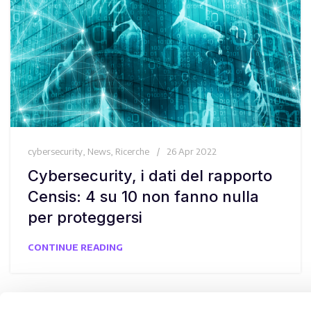
cybersecurity
,
News
,
Ricerche
26 Apr 2022
Cybersecurity, i dati del rapporto
Censis: 4 su 10 non fanno nulla
per proteggersi
CONTINUE READING