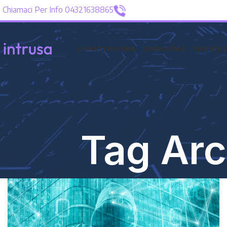
Chiamaci Per Info 04321638865
LA PIATTAFORMA
COMPLIANCE
DIVENTA 
Tag Arc