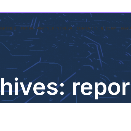
PARTNER
TROVA I PARTNER INTRUSA
CONTATTI
IL TEAM
MAGA
hives: repor