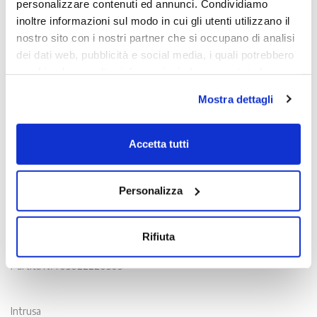
personalizzare contenuti ed annunci. Condividiamo
inoltre informazioni sul modo in cui gli utenti utilizzano il
nostro sito con i nostri partner che si occupano di analisi
dei dati web, pubblicità e social media, i quali potrebbero
combinarle con altre informazioni che sono state loro
fornite o che hanno raccolto dall'utilizzo dei loro servizi.
Mostra dettagli
Chiudendo il banner con la X oppure cliccando su Rifiuta
la navigazione proseguirà in assenza di cookie diversi da
quelli tecnici.
Accetta tutti
Scopri di più nella nostra
Informativa sulla privacy.
Contatti
Personalizza
Viale Venezia, 100 - 33100 Udine
T. +39 0432 163 8865
Rifiuta
E. info@intrusa.io
Partita IVA 03022220309
Intrusa