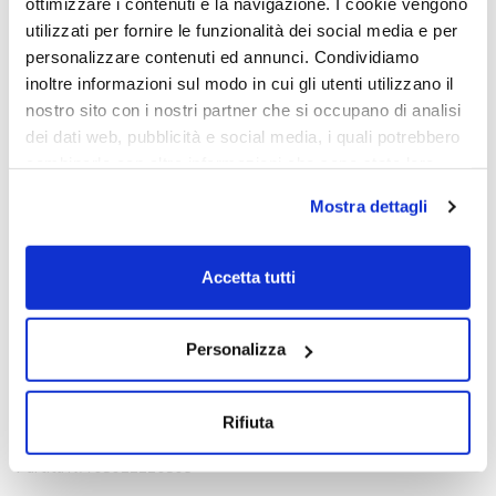
ottimizzare i contenuti e la navigazione. I cookie vengono
utilizzati per fornire le funzionalità dei social media e per
personalizzare contenuti ed annunci. Condividiamo
inoltre informazioni sul modo in cui gli utenti utilizzano il
nostro sito con i nostri partner che si occupano di analisi
dei dati web, pubblicità e social media, i quali potrebbero
combinarle con altre informazioni che sono state loro
fornite o che hanno raccolto dall'utilizzo dei loro servizi.
Mostra dettagli
Chiudendo il banner con la X oppure cliccando su Rifiuta
la navigazione proseguirà in assenza di cookie diversi da
quelli tecnici.
Accetta tutti
Scopri di più nella nostra
Informativa sulla privacy.
Contatti
Personalizza
Viale Venezia, 100 - 33100 Udine
T. +39 0432 163 8865
Rifiuta
E. info@intrusa.io
Partita IVA 03022220309