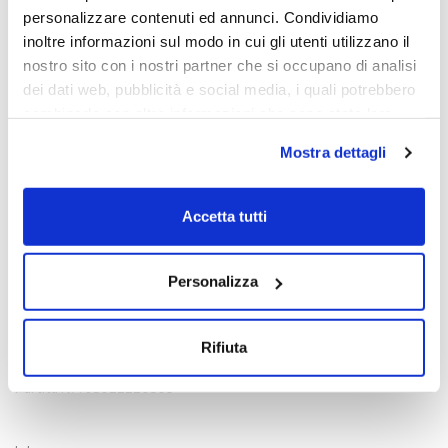
personalizzare contenuti ed annunci. Condividiamo
inoltre informazioni sul modo in cui gli utenti utilizzano il
nostro sito con i nostri partner che si occupano di analisi
dei dati web, pubblicità e social media, i quali potrebbero
combinarle con altre informazioni che sono state loro
fornite o che hanno raccolto dall'utilizzo dei loro servizi.
Mostra dettagli
Chiudendo il banner con la X oppure cliccando su Rifiuta
la navigazione proseguirà in assenza di cookie diversi da
quelli tecnici.
Accetta tutti
Scopri di più nella nostra
Informativa sulla privacy.
Contatti
Personalizza
Viale Venezia, 100 - 33100 Udine
T. +39 0432 163 8865
Rifiuta
E. info@intrusa.io
Partita IVA 03022220309