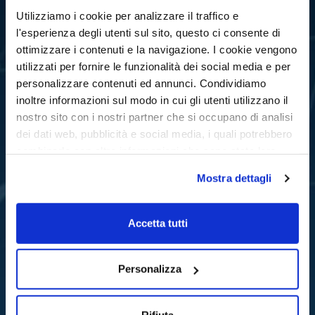
Utilizziamo i cookie per analizzare il traffico e
l'esperienza degli utenti sul sito, questo ci consente di
ottimizzare i contenuti e la navigazione. I cookie vengono
utilizzati per fornire le funzionalità dei social media e per
404
personalizzare contenuti ed annunci. Condividiamo
inoltre informazioni sul modo in cui gli utenti utilizzano il
nostro sito con i nostri partner che si occupano di analisi
PAGINA NON TROVATA
dei dati web, pubblicità e social media, i quali potrebbero
combinarle con altre informazioni che sono state loro
fornite o che hanno raccolto dall'utilizzo dei loro servizi.
La pagina che hai cercato non è stata trovata
Mostra dettagli
Chiudendo il banner con la X oppure cliccando su Rifiuta
la navigazione proseguirà in assenza di cookie diversi da
Torna alla home
Contattaci
quelli tecnici.
Accetta tutti
Scopri di più nella nostra
Informativa sulla privacy.
Personalizza
Rifiuta