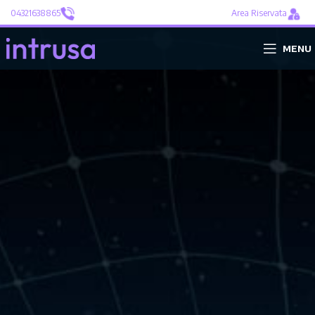
04321638865
Area Riservata
MENU