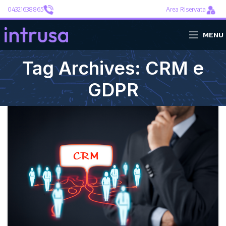
04321638865
Area Riservata
MENU
Tag Archives: CRM e
GDPR