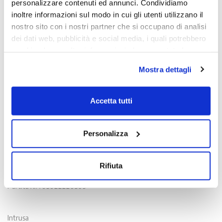
personalizzare contenuti ed annunci. Condividiamo
inoltre informazioni sul modo in cui gli utenti utilizzano il
nostro sito con i nostri partner che si occupano di analisi
dei dati web, pubblicità e social media, i quali potrebbero
combinarle con altre informazioni che sono state loro
fornite o che hanno raccolto dall'utilizzo dei loro servizi.
Mostra dettagli
Chiudendo il banner con la X oppure cliccando su Rifiuta
la navigazione proseguirà in assenza di cookie diversi da
quelli tecnici.
Accetta tutti
Scopri di più nella nostra
Informativa sulla privacy.
Contatti
Personalizza
Viale Venezia, 100 - 33100 Udine
T. +39 0432 163 8865
Rifiuta
E. info@intrusa.io
Partita IVA 03022220309
Intrusa