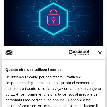
Compliance
,
Log Management
,
Vulnerability Management
15 Set 2023
Questo sito web utilizza i cookie
NIS 2: ecco cosa impone la nuova
Utilizziamo i cookie per analizzare il traffico e
Direttiva europea che punta alla
l'esperienza degli utenti sul sito, questo ci consente di
cyber security
ottimizzare i contenuti e la navigazione. I cookie vengono
utilizzati per fornire le funzionalità dei social media e per
CONTINUE READING
personalizzare contenuti ed annunci. Condividiamo
inoltre informazioni sul modo in cui gli utenti utilizzano il