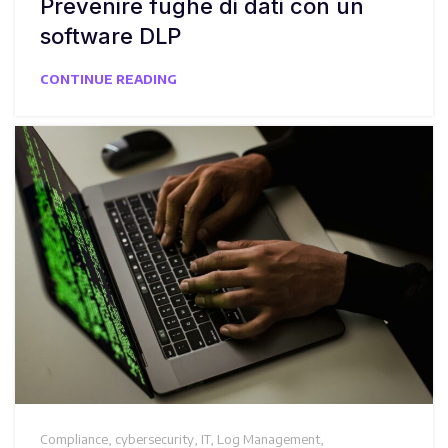
Prevenire fughe di dati con un
software DLP
CONTINUE READING
Compliance
,
cybersecurity
,
IT
,
Log Management
,