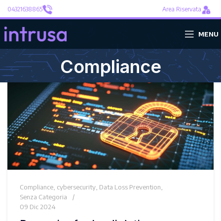
04321638865
Area Riservata
MENU
Compliance
Compliance
,
cybersecurity
,
Data Loss Prevention
,
Senza Categoria
09 Dic 2024