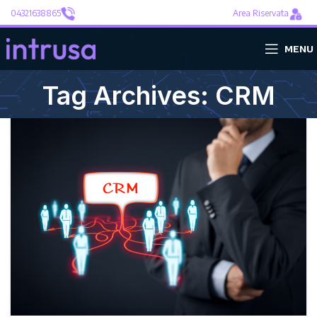
04321638865
Area Riservata
MENU
Tag Archives: CRM