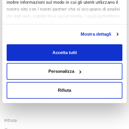
inoltre informazioni sul modo in cui gli utenti utilizzano il
nostro sito con i nostri partner che si occupano di analisi
dei dati web, pubblicità e social media, i quali potrebbero
combinarle con altre informazioni che sono state loro
fornite o che hanno raccolto dall'utilizzo dei loro servizi.
Mostra dettagli
Chiudendo il banner con la X oppure cliccando su Rifiuta
la navigazione proseguirà in assenza di cookie diversi da
quelli tecnici.
Accetta tutti
Scopri di più nella nostra
Informativa sulla privacy.
Contatti
Personalizza
Viale Venezia, 100 - 33100 Udine
T. +39 0432 163 8865
Rifiuta
E. info@intrusa.io
Partita IVA 03022220309
Intrusa