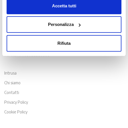
quelli tecnici.
Accetta tutti
Scopri di più nella nostra
Informativa sulla privacy.
Contatti
Personalizza
Viale Venezia, 100 - 33100 Udine
T. +39 0432 163 8865
Rifiuta
E. info@intrusa.io
Partita IVA 03022220309
Intrusa
Chi siamo
Contatti
Privacy Policy
Cookie Policy