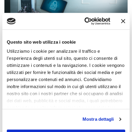
Compliance
,
cybersecurity
,
News
24 Giu 2022
Questo sito web utilizza i cookie
Cybersecurity: il 40% delle
Utilizziamo i cookie per analizzare il traffico e
aziende non ha i requisiti minimi
l'esperienza degli utenti sul sito, questo ci consente di
per essere assicurata
ottimizzare i contenuti e la navigazione. I cookie vengono
utilizzati per fornire le funzionalità dei social media e per
CONTINUE READING
personalizzare contenuti ed annunci. Condividiamo
inoltre informazioni sul modo in cui gli utenti utilizzano il
nostro sito con i nostri partner che si occupano di analisi
dei dati web, pubblicità e social media, i quali potrebbero
combinarle con altre informazioni che sono state loro
fornite o che hanno raccolto dall'utilizzo dei loro servizi.
Mostra dettagli
Chiudendo il banner con la X oppure cliccando su Rifiuta
la navigazione proseguirà in assenza di cookie diversi da