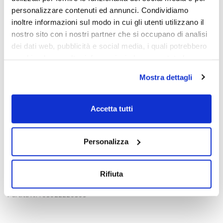
personalizzare contenuti ed annunci. Condividiamo
inoltre informazioni sul modo in cui gli utenti utilizzano il
nostro sito con i nostri partner che si occupano di analisi
dei dati web, pubblicità e social media, i quali potrebbero
combinarle con altre informazioni che sono state loro
fornite o che hanno raccolto dall'utilizzo dei loro servizi.
Mostra dettagli
Chiudendo il banner con la X oppure cliccando su Rifiuta
la navigazione proseguirà in assenza di cookie diversi da
quelli tecnici.
Accetta tutti
Scopri di più nella nostra
Informativa sulla privacy.
Contatti
Personalizza
Viale Venezia, 100 - 33100 Udine
T. +39 0432 163 8865
Rifiuta
E. info@intrusa.io
Partita IVA 03022220309