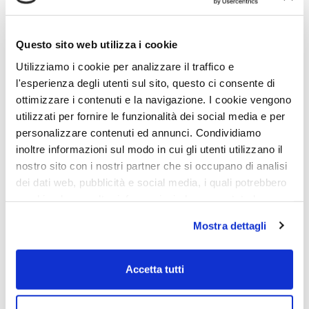
Questo sito web utilizza i cookie
Utilizziamo i cookie per analizzare il traffico e
l'esperienza degli utenti sul sito, questo ci consente di
ottimizzare i contenuti e la navigazione. I cookie vengono
utilizzati per fornire le funzionalità dei social media e per
personalizzare contenuti ed annunci. Condividiamo
inoltre informazioni sul modo in cui gli utenti utilizzano il
nostro sito con i nostri partner che si occupano di analisi
dei dati web, pubblicità e social media, i quali potrebbero
combinarle con altre informazioni che sono state loro
cybersecurity
,
Guida
02 Feb 2022
fornite o che hanno raccolto dall'utilizzo dei loro servizi.
Mostra dettagli
Ransomware: cos’è e come
Chiudendo il banner con la X oppure cliccando su Rifiuta
proteggere i propri dati
la navigazione proseguirà in assenza di cookie diversi da
quelli tecnici.
Accetta tutti
CONTINUE READING
Scopri di più nella nostra
Informativa sulla privacy.