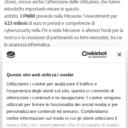
storici, cresce anche l’attenzione delle istituzioni, che hanno
introdotto importanti misure in questo
ambito. Il
PNRR
prevede nella Missione 1 investimenti per
623 milioni
di euro in presidi e competenze di
cybersecurity nella PA e nella Missione 4 ulteriori fondi per la
ricerca e la creazione di partenariati su temi innovativi, tra cui
la sicurezza informatica.
È stata introdotta l’
Agenzia per la Cybersicurezza
Nazionale (ACN)
, verso cui le imprese si dimostrano aperte
e disponibili: il 17% ha già stabilito la volontà di collaborare
Questo sito web utilizza i cookie
con l’Agenzia, più di metà (53%) è in attesa di linee guida e
Utilizziamo i cookie per analizzare il traffico e
indicazioni, un ulteriore 22% vuole approfondire meglio il
l'esperienza degli utenti sul sito, questo ci consente di
ruolo dell’organismo nell’ottica di individuare opportunità
ottimizzare i contenuti e la navigazione. I cookie vengono
future.
utilizzati per fornire le funzionalità dei social media e per
personalizzare contenuti ed annunci. Condividiamo
L’organizzazione della
inoltre informazioni sul modo in cui gli utenti utilizzano il
nostro sito con i nostri partner che si occupano di analisi