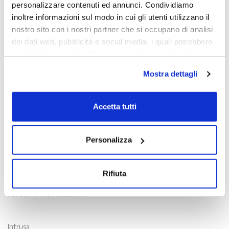
personalizzare contenuti ed annunci. Condividiamo
inoltre informazioni sul modo in cui gli utenti utilizzano il
nostro sito con i nostri partner che si occupano di analisi
dei dati web, pubblicità e social media, i quali potrebbero
combinarle con altre informazioni che sono state loro
fornite o che hanno raccolto dall'utilizzo dei loro servizi.
Mostra dettagli
Chiudendo il banner con la X oppure cliccando su Rifiuta
la navigazione proseguirà in assenza di cookie diversi da
quelli tecnici.
Accetta tutti
Scopri di più nella nostra
Informativa sulla privacy.
Contatti
Personalizza
Viale Venezia, 100 - 33100 Udine
T. +39 0432 163 8865
Rifiuta
E. info@intrusa.io
Partita IVA 03022220309
Intrusa