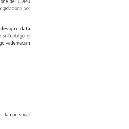
’azione dell’EDPB
 legislazione per
 design
e
data
sull’obbligo di
alogo vademecum
i dati personali