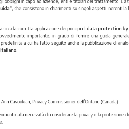
r gli obblighi in capo ad aziende, enti e titolari del trattamento. L
guida”
, che consistono in chiarimenti su singoli aspetti inerenti la
irca la corretta applicazione dei principi di
data protection by
rovvedimento importante, in grado di fornire una guida generale 
e predefinita a cui ha fatto seguito anche la pubblicazione di an
italiano
.
 Ann Cavoukian, Privacy Commissioner dell’Ontario (Canada).
ferimento alla necessità di considerare la privacy e la protezione de
e.