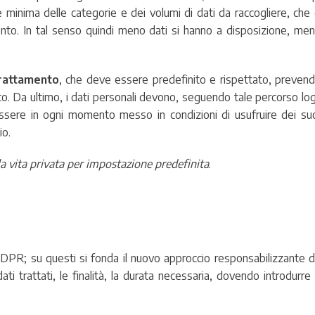
minima delle categorie e dei volumi di dati da raccogliere, ch
ento. In tal senso quindi meno dati si hanno a disposizione, men
trattamento
, che deve essere predefinito e rispettato, preven
co. Da ultimo, i dati personali devono, seguendo tale percorso l
 essere in ogni momento messo in condizioni di usufruire dei suoi 
io.
lla vita privata per impostazione predefinita
.
GDPR; su questi si fonda il nuovo approccio responsabilizzante d
ati trattati, le finalità, la durata necessaria, dovendo introdurre