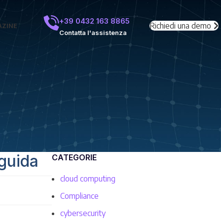
+39 0432 163 8865
Richiedi una demo
ZINE
Contatta l'assistenza
 guida
CATEGORIE
cloud computing
Compliance
cybersecurity