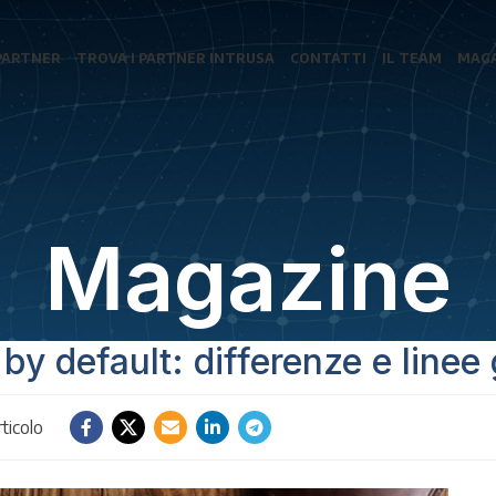
PARTNER
TROVA I PARTNER INTRUSA
CONTATTI
IL TEAM
MAGA
Magazine
y default: differenze e linee
ticolo