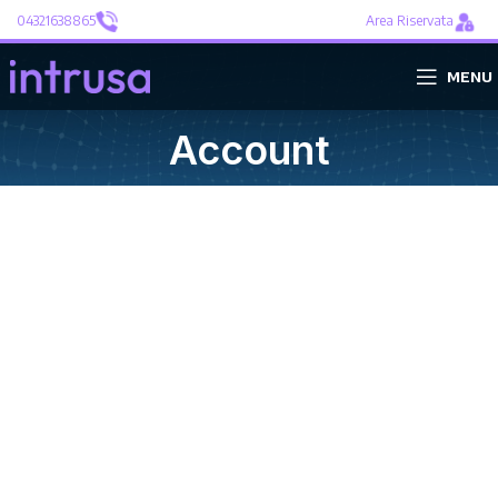
04321638865
Area Riservata
MENU
Account