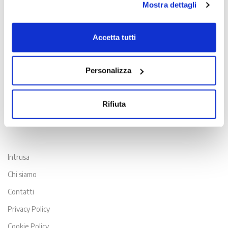
Mostra dettagli
Chiudendo il banner con la X oppure cliccando su Rifiuta
la navigazione proseguirà in assenza di cookie diversi da
quelli tecnici.
Accetta tutti
Scopri di più nella nostra
Informativa sulla privacy.
Contatti
Personalizza
Viale Venezia, 100 - 33100 Udine
T. +39 0432 163 8865
Rifiuta
E. info@intrusa.io
Partita IVA 03022220309
Intrusa
Chi siamo
Contatti
Privacy Policy
Cookie Policy