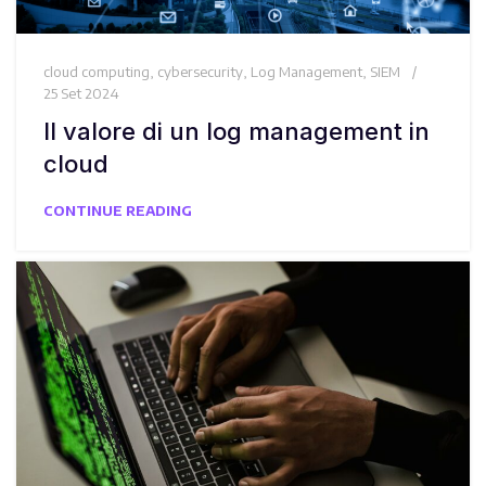
cloud computing
,
cybersecurity
,
Log Management
,
SIEM
25 Set 2024
Il valore di un log management in
cloud
CONTINUE READING