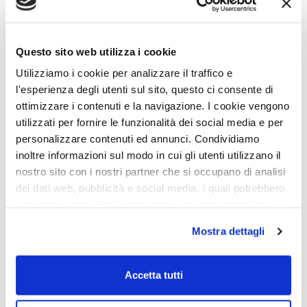
Questo sito web utilizza i cookie
Utilizziamo i cookie per analizzare il traffico e
l'esperienza degli utenti sul sito, questo ci consente di
ottimizzare i contenuti e la navigazione. I cookie vengono
utilizzati per fornire le funzionalità dei social media e per
personalizzare contenuti ed annunci. Condividiamo
inoltre informazioni sul modo in cui gli utenti utilizzano il
nostro sito con i nostri partner che si occupano di analisi
Compliance
,
cybersecurity
,
Log Management
24 Ott 2023
dei dati web, pubblicità e social media, i quali potrebbero
combinarle con altre informazioni che sono state loro
Chi è l’Amministratore di Sistema
fornite o che hanno raccolto dall'utilizzo dei loro servizi.
(AdS): parola al Garante della
Mostra dettagli
Chiudendo il banner con la X oppure cliccando su Rifiuta
Privacy
la navigazione proseguirà in assenza di cookie diversi da
quelli tecnici.
Accetta tutti
CONTINUE READING
Scopri di più nella nostra
Informativa sulla privacy.