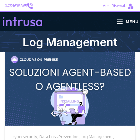
04321638865
Area Riservata
MENU
Log Management
cybersecurity
,
Data Loss Prevention
,
Log Management
,