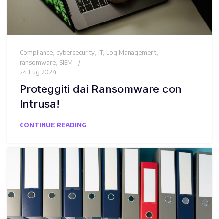
Compliance
,
cybersecurity
,
IT
,
Log Management
,
ransomware
,
SIEM
24 Lug 2024
Proteggiti dai Ransomware con
Intrusa!
CONTINUE READING