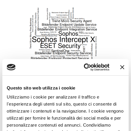
Le problematiche nei domini e nelle
Questo sito web utilizza i cookie
utenze
Utilizziamo i cookie per analizzare il traffico e
l'esperienza degli utenti sul sito, questo ci consente di
1. Privilegi amministrativi mal gestiti
ottimizzare i contenuti e la navigazione. I cookie vengono
utilizzati per fornire le funzionalità dei social media e per
il
96% dei domini AD
non implementa criteri che
personalizzare contenuti ed annunci. Condividiamo
impediscono a utenze non amministrative di aggiungere