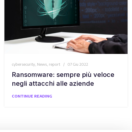
cybersecurity
,
News
,
report
07 Giu 2022
Ransomware: sempre più veloce
negli attacchi alle aziende
CONTINUE READING