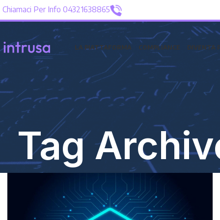
Chiamaci Per Info 04321638865
LA PIATTAFORMA
COMPLIANCE
DIVENTA 
Tag Archive