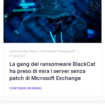
cybersecurity
,
News
,
Vulnerability Management
17 Giu 2022
La gang del ransomware BlackCat
ha preso di mira i server senza
patch di Microsoft Exchange
CONTINUE READING