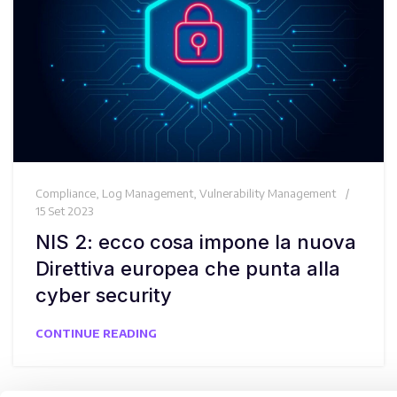
Compliance
,
Log Management
,
Vulnerability Management
15 Set 2023
NIS 2: ecco cosa impone la nuova
Direttiva europea che punta alla
cyber security
CONTINUE READING