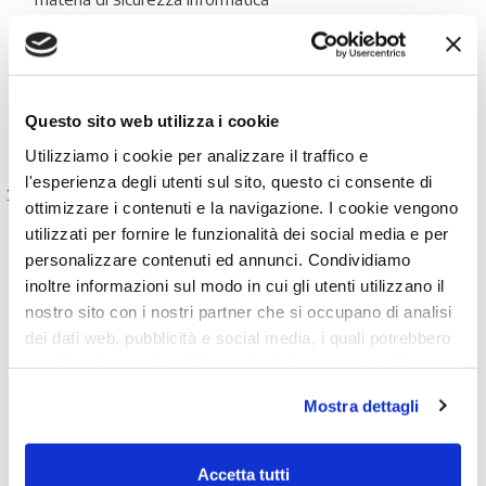
Procedure relativa all’uso della crittografia e, se
necessario, della cifratura
Misure per la sicurezza delle risorse umane grazie a
Questo sito web utilizza i cookie
strategie e politiche di controllo degli accessi (log
management) e gestione degli asset
Utilizziamo i cookie per analizzare il traffico e
l'esperienza degli utenti sul sito, questo ci consente di
Uso di soluzioni di autenticazione a più fattori o di
ottimizzare i contenuti e la navigazione. I cookie vengono
autenticazione continua, di comunicazioni vocali, video e
utilizzati per fornire le funzionalità dei social media e per
testuali protette e di sistemi di comunicazione di
personalizzare contenuti ed annunci. Condividiamo
emergenza protetti all’interno dell’entità, ove opportuno.
inoltre informazioni sul modo in cui gli utenti utilizzano il
nostro sito con i nostri partner che si occupano di analisi
Come già previsto dalla Direttiva NIS 1, anche
NIS 2
dei dati web, pubblicità e social media, i quali potrebbero
prevede l’obbligo di notifica al CSIRT e alle autorità
combinarle con altre informazioni che sono state loro
competenti (oltre che ai destinatari stessi del
fornite o che hanno raccolto dall'utilizzo dei loro servizi.
servizio)
entro 24 ore dalla conoscenza di qualsiasi
Mostra dettagli
Chiudendo il banner con la X oppure cliccando su Rifiuta
incidente informatico capace di impattare sulla fornitura del
la navigazione proseguirà in assenza di cookie diversi da
servizio. Entro 72 ore, sarà necessario presentare una analisi
quelli tecnici.
Accetta tutti