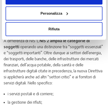
dettagliata dell’incidente.
Scopri di più nella nostra
Informativa sulla privacy.
A chi si applica la Direttiva NIS 2
Personalizza
La Direttiva, agli Allegati 1 e 2, elenca i soggetti interessati
Rifiuta
dall’applicazione della disciplina.
A differenza di NIS 1,
NIS 2 amplia le categorie di
soggetti
operando una distinzione tra “soggetti essenziali”
e “soggetti importanti”. Oltre dunque ai settori dell’energia,
dei trasporti, delle banche, delle infrastrutture dei mercati
finanziari, dell’acqua potabile, della sanità e delle
infrastrutture digitali citate in precedenza, la nuova Direttiva
si applicherà anche ad altri “settori critici” e ai fornitori di
servizi digitali. Nello specifico:
i servizi postali e di corriere;
la gestione dei rifiuti;