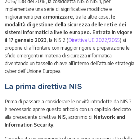
2016/1138 del 2016, la cosiddetta NIS o NIS 1, per
implementare una serie di significative modifiche e
miglioramenti per
armonizzare
, tra le altre cose,
le
modalità di gestione della sicurezza delle reti e dei
sistemi informatici a livello europeo. Entrata in vigore
il 17 gennaio 2023
, la NIS 2 (
Direttiva UE 2022/2055
) si
propone di affrontare con maggior rigore e preparazione le
sfide emergenti in materia di sicurezza informatica
diventando un tassello chiave all’interno dell’attuale strategia
cyber dell’Unione Europea.
La prima direttiva NIS
Prima di passare a considerare le novità introdotte da NIS 2
è necessario aprire questo articolo con un capitolo dedicato
alla precedente direttiva
NIS
, acronimo di
Network and
Information Security
.
Considerata unanimemente il primo vero e proprio atto della