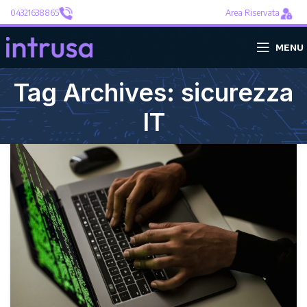
04321638865
Area Riservata
MENU
Tag Archives: sicurezza
IT