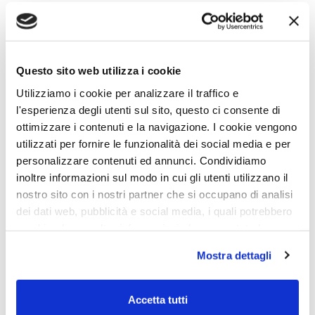
Quando si progetta una soluzione Zero Trust per l’accesso
remoto a un ambiente, viene comunemente chiamata
Zero
Trust Network Access (ZTNA)
, ma è anche nota come
Questo sito web utilizza i cookie
Software-Defined Perimeter
(SDP)
.
Utilizziamo i cookie per analizzare il traffico e
l'esperienza degli utenti sul sito, questo ci consente di
Anche se, oggi il modello di sicurezza Zero Trust si è esteso.
ottimizzare i contenuti e la navigazione. I cookie vengono
Esistono molte implementazioni dei suoi principi oltre al Zero
utilizzati per fornire le funzionalità dei social media e per
Trust Network Access), come Zero Trust Architecture
personalizzare contenuti ed annunci. Condividiamo
(ZTA) e Zero Trust Edge (ZTE).
inoltre informazioni sul modo in cui gli utenti utilizzano il
nostro sito con i nostri partner che si occupano di analisi
dei dati web, pubblicità e social media, i quali potrebbero
Zero Trust Network Access
combinarle con altre informazioni che sono state loro
fornite o che hanno raccolto dall'utilizzo dei loro servizi.
Mostra dettagli
Chiudendo il banner con la X oppure cliccando su Rifiuta
Una ZTNA o SDP è un modalità per proteggere l’accesso
la navigazione proseguirà in assenza di cookie diversi da
alla rete, che utilizza un approccio software-based sul cloud
quelli tecnici.
Accetta tutti
per sostituire l’hardware delle VPN legacy. Crea una rete
Scopri di più nella nostra
Informativa sulla privacy.