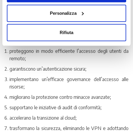
overlay
che collega in modo sicuro utenti e dispositivi su
Internet ai server e alle applicazioni di cui hanno bisogno nel
Personalizza
data center o nel cloud pubblico.
Le soluzioni di accesso privato alla rete offrono i seguenti
Rifiuta
vantaggi:
proteggono in modo efficiente l’accesso degli utenti da
remoto;
garantiscono un’autenticazione sicura;
implementano un’efficace governance dell’accesso alle
risorse;
migliorano la protezione contro minacce avanzate;
supportano le iniziative di audit di conformità;
accelerano la transizione al cloud;
trasformano la sicurezza, eliminando le VPN e adottando