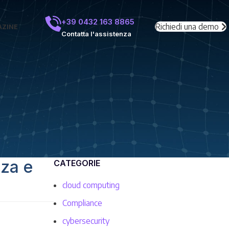
+39 0432 163 8865
Richiedi una demo
ZINE
Contatta l'assistenza
za e
CATEGORIE
cloud computing
Compliance
cybersecurity