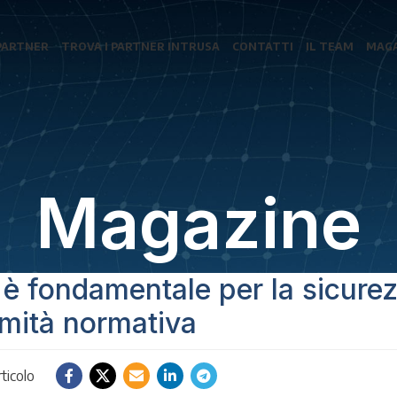
PARTNER
TROVA I PARTNER INTRUSA
CONTATTI
IL TEAM
MAGA
Magazine
 fondamentale per la sicurez
mità normativa
ticolo