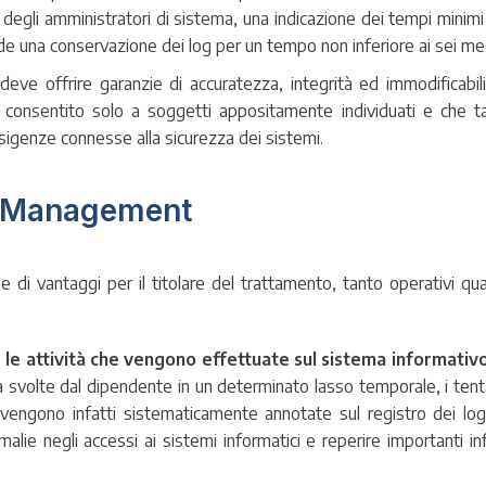
à degli amministratori di sistema, una indicazione dei tempi minimi 
 una conservazione dei log per un tempo non inferiore ai sei mes
eve offrire garanzie di accuratezza, integrità ed immodificabili
 consentito solo a soggetti appositamente individuati e che t
esigenze connesse alla sicurezza dei sistemi.
og Management
di vantaggi per il titolare del trattamento, tanto operativi qua
le attività che vengono effettuate sul sistema informativ
vità svolte dal dipendente in un determinato lasso temporale, i tent
i vengono infatti sistematicamente annotate sul registro dei log
omalie negli accessi ai sistemi informatici e reperire importanti in