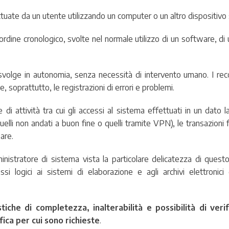
ttuate da un utente utilizzando un computer o un altro dispositivo s
n ordine cronologico, svolte nel normale utilizzo di un software, di
r svolge in autonomia, senza necessità di intervento umano. I re
 soprattutto, le registrazioni di errori e problemi.
di attività tra cui gli accessi al sistema effettuati in un dato 
uelli non andati a buon fine o quelli tramite VPN), le transazioni f
are.
ministratore di sistema vista la particolare delicatezza di ques
si logici ai sistemi di elaborazione e agli archivi elettronici
stiche di completezza, inalterabilità e possibilità di verif
ica per cui sono richieste
.