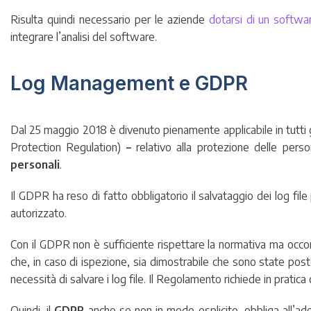
Risulta quindi necessario per le aziende
dotarsi di un softwa
integrare l’analisi del software.
Log Management e GDPR
Dal 25 maggio 2018 è divenuto pienamente applicabile in tutti g
Protection Regulation)
–
relativo alla protezione delle pers
personali
.
Il GDPR ha reso di fatto obbligatorio il salvataggio dei log file
autorizzato.
Con il GDPR non è sufficiente rispettare la normativa ma occorr
che, in caso di ispezione, sia dimostrabile che sono state poste
necessità di salvare i log file. Il Regolamento richiede in pratica 
Quindi, il
GDPR
anche se non in modo esplicito, obbliga all’ad