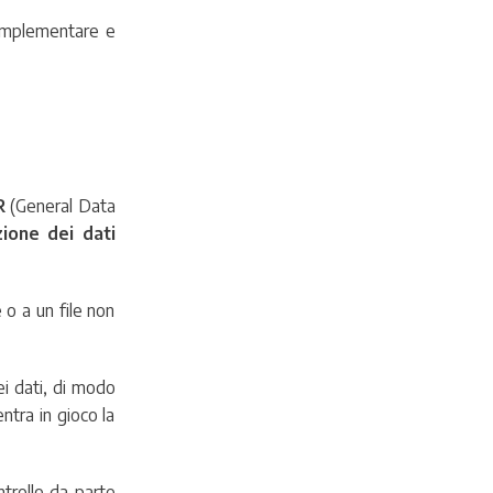
i implementare e
R
(General Data
zione dei dati
 o a un file non
ei dati, di modo
ntra in gioco la
ntrollo da parte