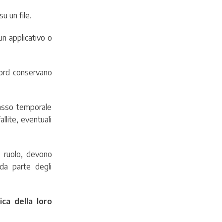
u un file.
 un applicativo o
cord conservano
lasso temporale
allite, eventuali
to ruolo, devono
 da parte degli
ica della loro