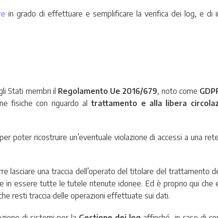
re
in grado di effettuare e semplificare la verifica dei log, e d
li Stati membri il
Regolamento Ue 2016/679
, noto come
GDP
one fisiche con riguardo al
trattamento e alla libera circola
 per poter ricostruire un’eventuale violazione di accessi a una rete
e lasciare una traccia dell’operato del titolare del trattamento d
 in essere tutte le tutele ritenute idonee. Ed è proprio qui che e
che resti traccia delle operazioni effettuate sui dati.
ozione di sistemi per la
Gestione dei log
affinché, in caso di co