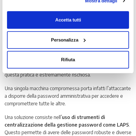
Mostra dettagli
Chiudendo il banner con la X oppure cliccando su Rifiuta
4. Credenziali degli account degli
la navigazione proseguirà in assenza di cookie diversi da
amministratori locali non centralizzate
quelli tecnici.
Accetta tutti
Scopri di più nella nostra
Informativa sulla privacy.
L
a gestione delle password degli amministratori locali
può essere particolarmente problematica
e non è raro
Personalizza
trovare situazioni in cui, per far fronte alle decine di macchine
presenti, si inizi ad utilizzare un’unica password valida per
tutti gli account amministrativi. Al di là della password, che
Rifiuta
spesso non rispetta nemmeno i requisiti minimi consigliati,
questa pratica è estremamente rischiosa.
Una singola macchina compromessa porta infatti l’attaccante
a disporre della password amministrativa per accedere e
compromettere tutte le altre.
Una soluzione consiste nell’
uso di strumenti di
centralizzazione della gestione password come LAPS
.
Questo permette di avere delle password robuste e diverse