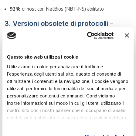
92%
di host con NetBios (NBT-NS) abilitato
3. Versioni obsolete di protocolli –
SMB
Per motivi simili a quelli del punto precedente, Windows non
disattiva automaticamente i protocolli obsoleti ed
è perciò
Questo sito web utilizza i cookie
importante le PMI disattivino manualmente tutti i
Utilizziamo i cookie per analizzare il traffico e
protocolli obsoleti non necessari
.
l'esperienza degli utenti sul sito, questo ci consente di
ottimizzare i contenuti e la navigazione. I cookie vengono
Analizzando la situazione per il protocollo SMB (Server
utilizzati per fornire le funzionalità dei social media e per
Message Block) è emerso che:
personalizzare contenuti ed annunci. Condividiamo
inoltre informazioni sul modo in cui gli utenti utilizzano il
33%
degli host hanno il protocollo SMBv1/CIFS abilitato:
nostro sito con i nostri partner che si occupano di analisi
parliamo, insomma, di 663 host sui 2000 analizzati ma è
dei dati web, pubblicità e social media, i quali potrebbero
particolarmente grave questi siano attivi su 88 Domain
combinarle con altre informazioni che sono state loro
controller e su 412 server.
fornite o che hanno raccolto dall'utilizzo dei loro servizi.