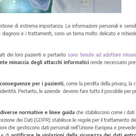
tione di estrema importanza. Le informazioni personali e sensibi
, le diagnosi e i trattamenti, sono un tema molto delicato e richie
ati dei loro pazienti e pertanto
sono tenute ad adottare misur
nte minaccia degli attacchi informatici
rende necessario pre
i conseguenze per i pazienti
, come la perdita della privacy, l
i identità. Pertanto, le aziende devono fare tutto il possibile per 
 diverse normative e linee guida
che stabiliscono come i dat
tezione dei Dati (GDPR) stabilisce le regole per il trattamento dei
zazioni che gestiscono dati personali nell’Unione Europea e prevede 
i e di
notificare le violazioni della sicurezza dei dati entr