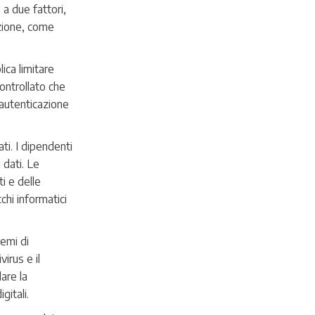
 a due fattori,
azione, come
lica limitare
ontrollato che
’autenticazione
ti. I dipendenti
 dati. Le
i e delle
chi informatici
temi di
irus e il
are la
gitali.