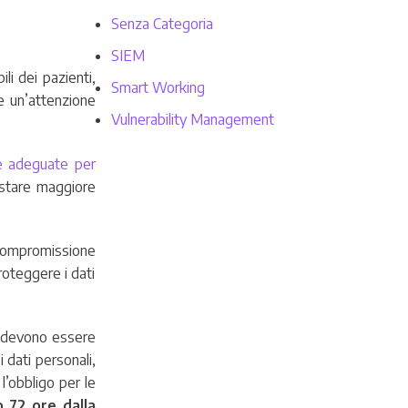
Senza Categoria
SIEM
li dei pazienti,
Smart Working
de un’attenzione
Vulnerability Management
e adeguate per
stare maggiore
a compromissione
proteggere i dati
i devono essere
 dati personali,
l’obbligo per le
o 72 ore dalla