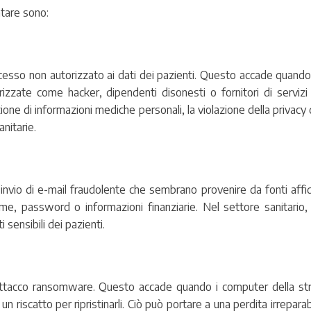
ntare sono:
accesso non autorizzato ai dati dei pazienti. Questo accade quando
zate come hacker, dipendenti disonesti o fornitori di servizi 
one di informazioni mediche personali, la violazione della privacy d
anitarie.
’invio di e-mail fraudolente che sembrano provenire da fonti affid
e, password o informazioni finanziarie. Nel settore sanitario, 
sensibili dei pazienti.
’attacco ransomware. Questo accade quando i computer della stru
 riscatto per ripristinarli. Ciò può portare a una perdita irreparabi