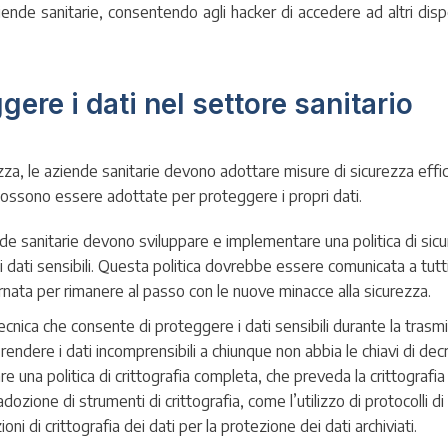
ende sanitarie, consentendo agli hacker di accedere ad altri dispo
ere i dati nel settore sanitario
ezza, le aziende sanitarie devono adottare misure di sicurezza effic
possono essere adottate per proteggere i propri dati.
nde sanitarie devono sviluppare e implementare una politica di sicu
i dati sensibili. Questa politica dovrebbe essere comunicata a tutt
nata per rimanere al passo con le nuove minacce alla sicurezza.
a tecnica che consente di proteggere i dati sensibili durante la trasm
er rendere i dati incomprensibili a chiunque non abbia le chiavi di dec
 una politica di crittografia completa, che preveda la crittografia 
adozione di strumenti di crittografia, come l’utilizzo di protocolli d
ioni di crittografia dei dati per la protezione dei dati archiviati.