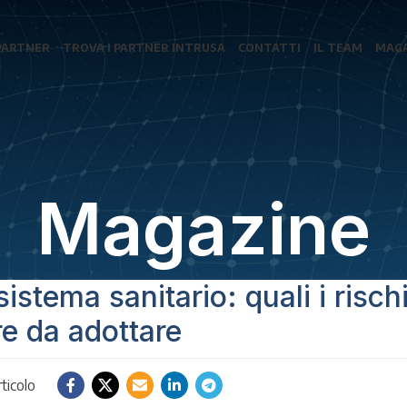
PARTNER
TROVA I PARTNER INTRUSA
CONTATTI
IL TEAM
MAGA
Magazine
istema sanitario: quali i rischi
e da adottare
ticolo