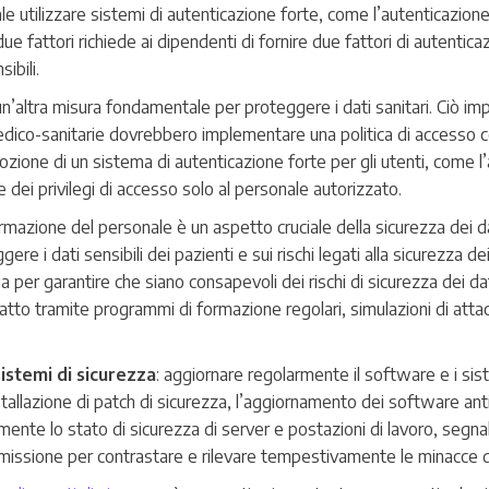
e utilizzare sistemi di autenticazione forte, come l’autenticazione
due fattori richiede ai dipendenti di fornire due fattori di autentic
ibili.
 un’altra misura fondamentale per proteggere i dati sanitari. Ciò imp
medico-sanitarie dovrebbero implementare una politica di accesso c
dozione di un sistema di autenticazione forte per gli utenti, come l
e dei privilegi di accesso solo al personale autorizzato.
formazione del personale è un aspetto cruciale della sicurezza dei da
e i dati sensibili dei pazienti e sui rischi legati alla sicurezza dei
per garantire che siano consapevoli dei rischi di sicurezza dei dat
fatto tramite programmi di formazione regolari, simulazioni di attac
istemi di sicurezza
: aggiornare regolarmente il software e i sis
stallazione di patch di sicurezza, l’aggiornamento dei software antiv
nte lo stato di sicurezza di server e postazioni di lavoro, segnal
omissione per contrastare e rilevare tempestivamente le minacce di