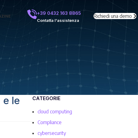
+39 0432 163 8865
Richiedi una demo
ZINE
Contatta l'assistenza
 e le
CATEGORIE
cloud computing
Compliance
cybersecurity