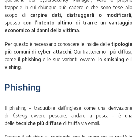
trappole in cui chiunque può cadere e che sono tese allo
scopo di
carpire dati, distruggerli o modificarli
,
spesso
con l’intento ultimo di trarre un vantaggio
economico ai danni della vittima
.
Per questo è necessario conoscere le insidie delle
tipologie
più comuni di cyber attacchi
. Qui tratteremo i più diffusi,
come il
phishing
e le sue varianti, ovvero lo
smishing
e il
vishing
.
Phishing
Il phishing – traducibile dall’inglese come una derivazione
di
fishing
ovvero pescare, andare a pesca – è una
delle
tecniche più diffuse
di truffa via email.
Spesso il phishing si confonde con lo spam ma in realtà le