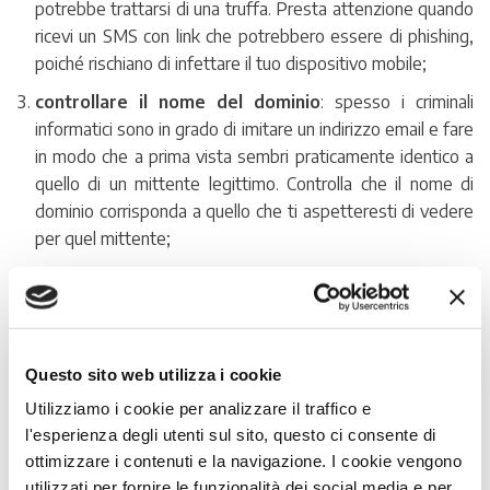
potrebbe trattarsi di una truffa. Presta attenzione quando
ricevi un SMS con link che potrebbero essere di phishing,
poiché rischiano di infettare il tuo dispositivo mobile;
controllare il nome del dominio
: spesso i criminali
informatici sono in grado di imitare un indirizzo email e fare
in modo che a prima vista sembri praticamente identico a
quello di un mittente legittimo. Controlla che il nome di
dominio corrisponda a quello che ti aspetteresti di vedere
per quel mittente;
diffidare comunque dei link in essa contenuti
:
ipotizziamo che il mittente della comunicazione sembri
essere l’istituto bancario della tua azienda. Anziché
cliccare sul link inserito nel testo dell’email sospetta e
Questo sito web utilizza i cookie
invece di copiarlo e incollarlo in una nuova finestra di
Utilizziamo i cookie per analizzare il traffico e
navigazione,
usa Google digitando l’indirizzo web
l'esperienza degli utenti sul sito, questo ci consente di
della banca, già noto, senza URL ombrosi;
ottimizzare i contenuti e la navigazione. I cookie vengono
verificare
che il sito in cui inserisci i dati li trasmetta con
utilizzati per fornire le funzionalità dei social media e per