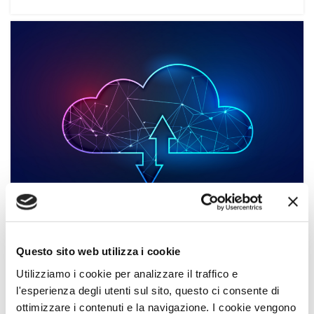
report
,
Vulnerability Management
25 Mag 2022
Questo sito web utilizza i cookie
Sicurezza applicazioni in Cloud:
Utilizziamo i cookie per analizzare il traffico e
quali sono gli errori che mettono a
l'esperienza degli utenti sul sito, questo ci consente di
rischio i dati aziendali?
ottimizzare i contenuti e la navigazione. I cookie vengono