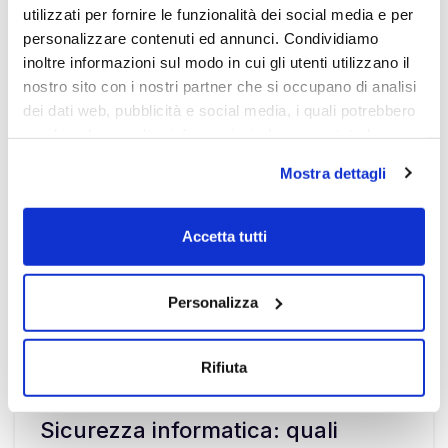
utilizzati per fornire le funzionalità dei social media e per
CONTINUE READING
personalizzare contenuti ed annunci. Condividiamo
inoltre informazioni sul modo in cui gli utenti utilizzano il
nostro sito con i nostri partner che si occupano di analisi
dei dati web, pubblicità e social media, i quali potrebbero
combinarle con altre informazioni che sono state loro
fornite o che hanno raccolto dall'utilizzo dei loro servizi.
Mostra dettagli
Chiudendo il banner con la X oppure cliccando su Rifiuta
la navigazione proseguirà in assenza di cookie diversi da
quelli tecnici.
Accetta tutti
Scopri di più nella nostra
Informativa sulla privacy.
Personalizza
Rifiuta
cybersecurity
,
report
12 Mag 2022
Sicurezza informatica: quali