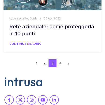
cybersecurity
,
Guida
06 Apr 2022
Rete aziendale: come proteggerla
in 10 punti
CONTINUE READING
1
2
3
4
5