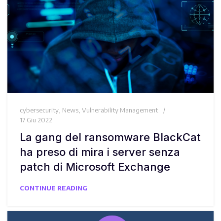
cybersecurity
,
News
,
Vulnerability Management
17 Giu 2022
La gang del ransomware BlackCat
ha preso di mira i server senza
patch di Microsoft Exchange
CONTINUE READING