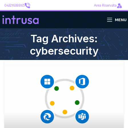
04321638865
Area Riservata
MENU
Tag Archives:
cybersecurity